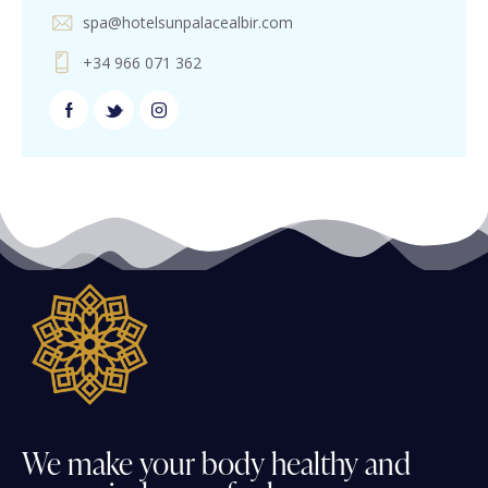
spa@hotelsunpalacealbir.com
+34 966 071 362
We
make
your
body
healthy
and