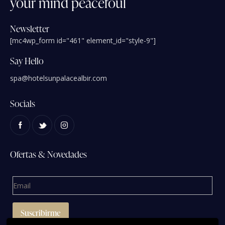
your
mind
peacefoul
Newsletter
[mc4wp_form id="461" element_id="style-9"]
Say Hello
spa@hotelsunpalacealbir.com
Socials
Ofertas & Novedades