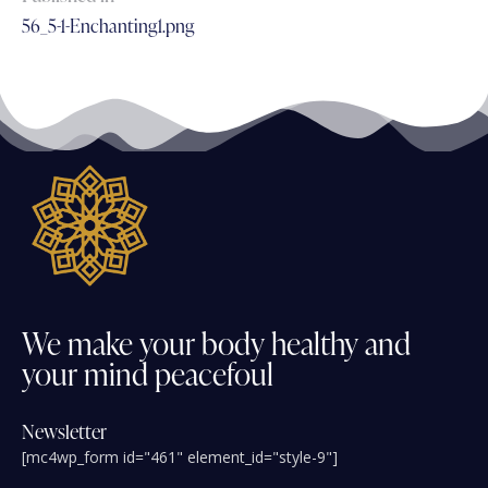
56_5-1-Enchanting1.png
We
make
your
body
healthy
and
your
mind
peacefoul
Newsletter
[mc4wp_form id="461" element_id="style-9"]