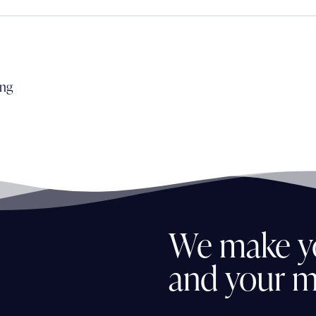
png
We
make
y
and
your
m