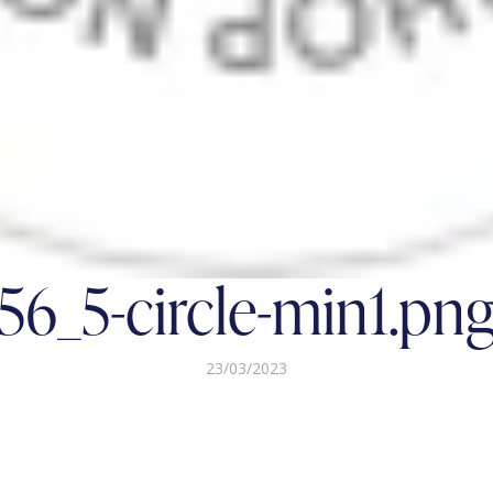
56_5-circle-min1.pn
23/03/2023