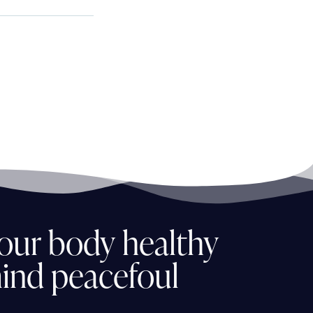
our
body
healthy
ind
peacefoul