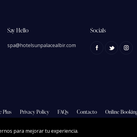
Say Hello
Socials
spa@hotelsunpalacealbir.com
e Plus
Privacy Policy
FAQs
Contacto
Online Bookin
xternos para mejorar tu experiencia.
VayaPapaya.es
© 2023. All Rights Reserved.