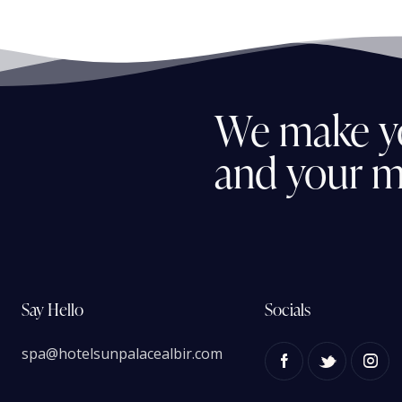
We
make
y
and
your
m
Say Hello
Socials
spa@hotelsunpalacealbir.com