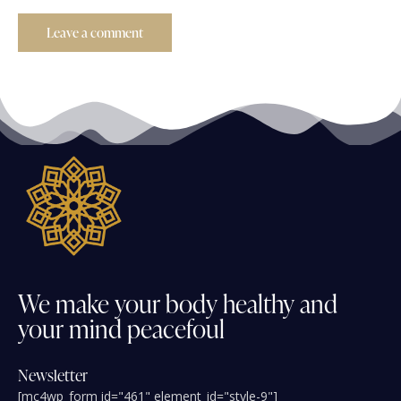
We
make
your
body
healthy
and
your
mind
peacefoul
Newsletter
[mc4wp_form id="461" element_id="style-9"]