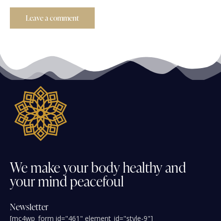
We
make
your
body
healthy
and
your
mind
peacefoul
Newsletter
[mc4wp_form id="461" element_id="style-9"]