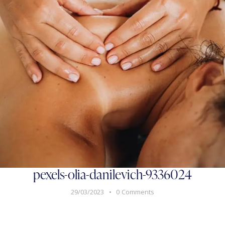
pexels-olia-danilevich-9336024
29/03/2023
0
Comments