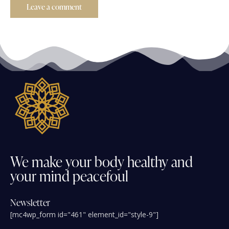
We
make
your
body
healthy
and
your
mind
peacefoul
Newsletter
[mc4wp_form id="461" element_id="style-9"]