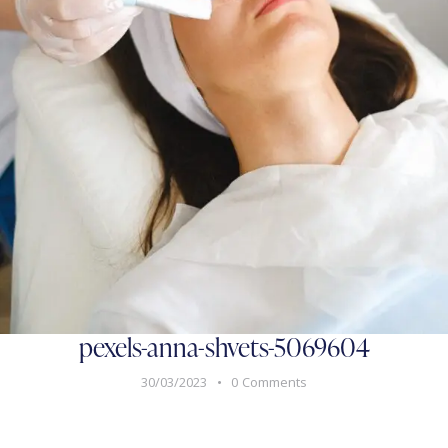
pexels-anna-shvets-5069604
30/03/2023
0
Comments