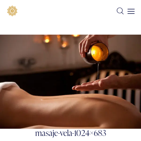
masaje-vela-1024×683