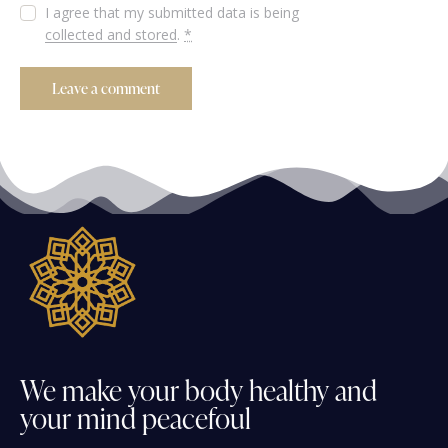
I agree that my submitted data is being
collected and stored
.
*
We
make
your
body
healthy
and
your
mind
peacefoul