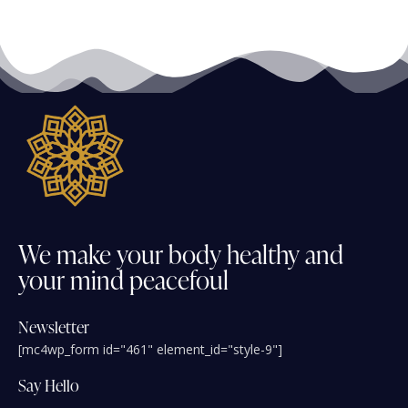
We
make
your
body
healthy
and
your
mind
peacefoul
Newsletter
[mc4wp_form id="461" element_id="style-9"]
Say Hello